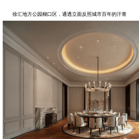
徐汇地方公园糊口区，通透立面反照城市百年的汗青