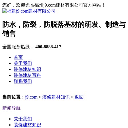
您好，欢迎光临福州j9.com建材有限公司官方网站！
防水，防裂，防脱落基材的研发、制造与
销售
全国服务热线：
400-8888-417
首页
关于我们
装修建材知识
装修建材百科
联系我们
当前位置
：
j9.com
>
装修建材知识
>
返回
新闻导航
关于我们
装修建材知识