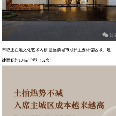
萃取正在地文化艺术内核,是当前城市成长主要计谋区域。建
建面积约134㎡户型（52套）