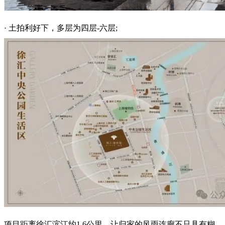
· 土拍利好下，多层为四层-六层;
项目距离徐汇滨江约1.6公里，让归家的风雨连廊不只具有糊