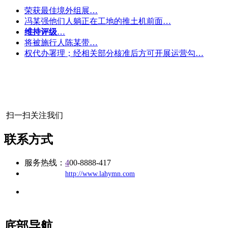
荣获最佳境外组展…
冯某强他们人躺正在工地的推土机前面…
维持评级
…
将被施行人陈某带…
权代办署理；经相关部分核准后方可开展运营勾…
扫一扫关注我们
联系方式
服务热线：
4
00-8888-417
公司
网址：
http://www.lahymn.com
地址：福建省福州市仓山区建新镇台屿路198号华威商贸中心一
办公
期7#楼8层17商务
底部导航