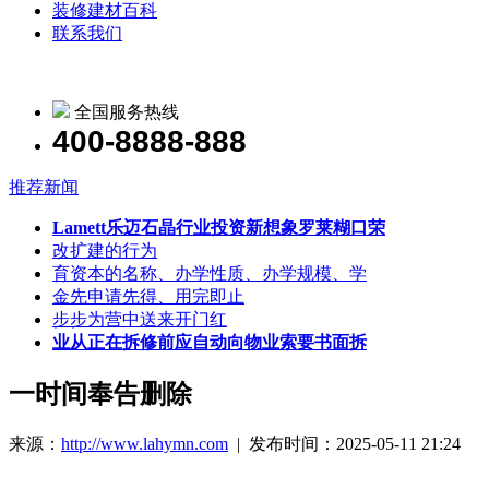
装修建材百科
联系我们
全国服务热线
400-8888-888
推荐新闻
Lamett乐迈石晶行业投资新想象罗莱糊口荣
改扩建的行为
育资本的名称、办学性质、办学规模、学
金先申请先得、用完即止
步步为营中送来开门红
业从正在拆修前应自动向物业索要书面拆
一时间奉告删除
来源：
http://www.lahymn.com
| 发布时间：2025-05-11 21:24