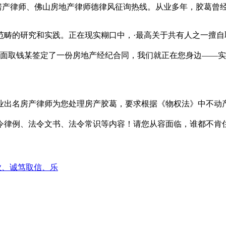
房产律师、佛山房地产律师德律风征询热线。从业多年，胶葛曾
的研究和实践。正在现实糊口中，·最高关于共有人之一擅自
表面取钱某签定了一份房地产经纪合同，我们就正在您身边——
房产律师为您处理房产胶葛，要求根据《物权法》中不动产...
律例、法令文书、法令常识等内容！请您从容面临，谁都不肯住“
业、诚笃取信、乐