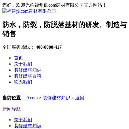
您好，欢迎光临福州j9.com建材有限公司官方网站！
防水，防裂，防脱落基材的研发、制造与
销售
全国服务热线：
400-8888-417
首页
关于我们
装修建材知识
装修建材百科
联系我们
当前位置
：
j9.com
>
装修建材知识
>
返回
新闻导航
关于我们
装修建材知识