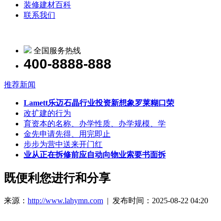
装修建材百科
联系我们
全国服务热线
400-8888-888
推荐新闻
Lamett乐迈石晶行业投资新想象罗莱糊口荣
改扩建的行为
育资本的名称、办学性质、办学规模、学
金先申请先得、用完即止
步步为营中送来开门红
业从正在拆修前应自动向物业索要书面拆
既便利您进行和分享
来源：
http://www.lahymn.com
| 发布时间：2025-08-22 04:20