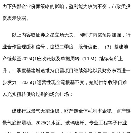
力下头部企业份额策略的影响，盈利能力较为不变，市政类投
资表示较弱。
以上内容取证券之星立场无关。同时扩内需预期加强，行
业合作呈现缓和信号，瞻望二季度，股价偏低。（3）基建地
产链截至2025Q1应收账款及单据周转（TTM）继续有所上
升，二季度基建增速维持仍需项目继续落地以及财务东西进一
步发力；2025Q1运营性现金流根基不变，短期供给收缩仍难
以充实扭转供给过剩的场合排场；
建建行业景气无望企稳，财产链全体毛利率企稳，财产链
景气底部震动。2025Q1水泥、玻璃玻纤、专业工程等子行业