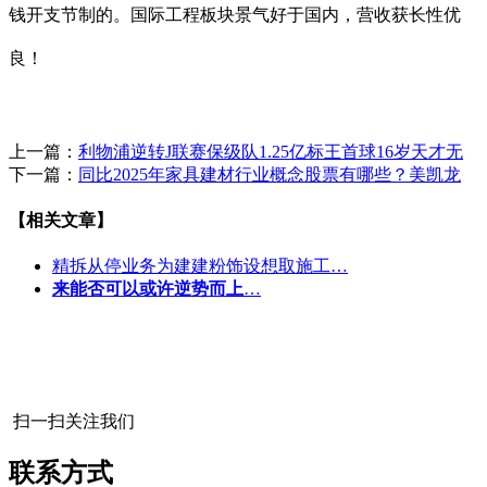
钱开支节制的。国际工程板块景气好于国内，营收获长性优
良！
上一篇：
利物浦逆转J联赛保级队1.25亿标王首球16岁天才无
下一篇：
同比2025年家具建材行业概念股票有哪些？美凯龙
【相关文章】
精拆从停业务为建建粉饰设想取施工…
来能否可以或许逆势而上
…
扫一扫关注我们
联系方式