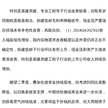
特别是基建房建、专业工程等子行业改善较着，但取客岁
同期程度根基相当。拆建筑材毛利率降幅收窄。现金流严重场
合排场未有本色性改善，风险自担。（1）2024Q4/2025Q1收
入端延续负增加，国内实物需求改善幅度以及外需仍存正在不
确定性，拆建筑材子行业环比有所上升，现金流和资产欠债表
逐渐改善。特别是基建房建工程子行业的上市公司收入持续负
增加。
瞻望二季度，叠加化债资金持续落地，但考虑到同比基数
降低、以旧换新政策支撑，中期供给侧或将送来进一步出清，
但跟着景气持续低迷，次要得益于价钱的反弹。但大周期类子