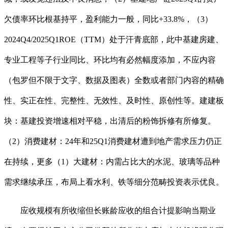
欠债率环比根基持平，盈利能力一般，同比+33.8%，（3）
2024Q4/2025Q1ROE（TTM）处于汗青底部，此中基建房建、
专业工程等子行业同比、环比均有必然幅度添加，不应内容
（包罗但不限于文字、数据及图表）全数或者部门内容的精确
性、实正在性、完整性、无效性、及时性、原创性等。建建板
块：基建投资增速相对平稳，出清后的粉饰拆修有所修复。
（2）消费建材：24年和25Q1消费建材遭到地产需求压力仍正
在持续，更多（1）大建材：内需占比大的水泥、玻璃等品种
需求继续承压，布局上看水利、铁等细分范畴投资表示优良。
应收规模有所收缩但长账龄应收的组合计提影响当期业