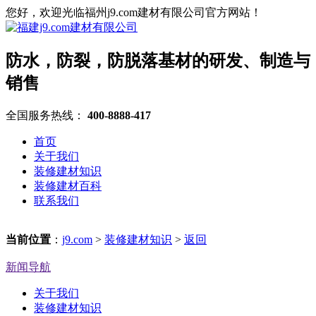
您好，欢迎光临福州j9.com建材有限公司官方网站！
防水，防裂，防脱落基材的研发、制造与
销售
全国服务热线：
400-8888-417
首页
关于我们
装修建材知识
装修建材百科
联系我们
当前位置
：
j9.com
>
装修建材知识
>
返回
新闻导航
关于我们
装修建材知识