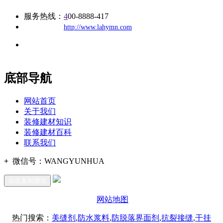
服务热线：
4
00-8888-417
公司
网址：
http://www.lahymn.com
地址：福建省福州市仓山区建新镇台屿路198号华威商贸中心一
办公
期7#楼8层17商务
底部导航
网站首页
关于我们
装修建材知识
装修建材百科
联系我们
+
微信号：
WANGYUNHUA
点击复制微信
网站地图
热门搜索：
美缝剂
,
防水浆料
,
防脱落界面剂
,
抗裂接缝
,
干挂