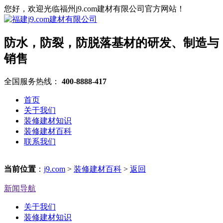
您好，欢迎光临福州j9.com建材有限公司官方网站！
防水，防裂，防脱落基材的研发、制造与
销售
全国服务热线：
400-8888-417
首页
关于我们
装修建材知识
装修建材百科
联系我们
当前位置
：
j9.com
>
装修建材百科
>
返回
新闻导航
关于我们
装修建材知识