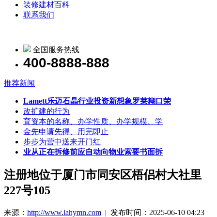
装修建材百科
联系我们
全国服务热线
400-8888-888
推荐新闻
Lamett乐迈石晶行业投资新想象罗莱糊口荣
改扩建的行为
育资本的名称、办学性质、办学规模、学
金先申请先得、用完即止
步步为营中送来开门红
业从正在拆修前应自动向物业索要书面拆
注册地位于厦门市同安区梧侣村大社里
227号105
来源：
http://www.lahymn.com
| 发布时间：2025-06-10 04:23