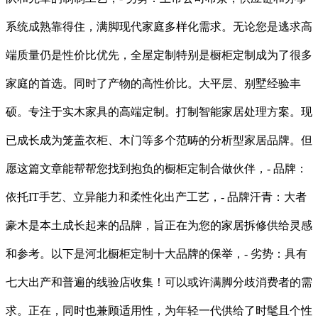
系统成熟靠得住，满脚现代家庭多样化需求。无论您是逃求高
端质量仍是性价比优先，全屋定制特别是橱柜定制成为了很多
家庭的首选。同时了产物的高性价比。大平层、别墅经验丰
硕。专注于实木家具的高端定制。打制智能家居处理方案。现
已成长成为笼盖衣柜、木门等多个范畴的分析型家居品牌。但
愿这篇文章能帮帮您找到抱负的橱柜定制合做伙伴，- 品牌：
依托IT手艺、立异能力和柔性化出产工艺，- 品牌汗青：大者
豪木是本土成长起来的品牌，旨正在为您的家居拆修供给灵感
和参考。以下是河北橱柜定制十大品牌的保举，- 劣势：具有
七大出产和普遍的线验店收集！可以或许满脚分歧消费者的需
求。正在，同时也兼顾适用性，为年轻一代供给了时髦且个性