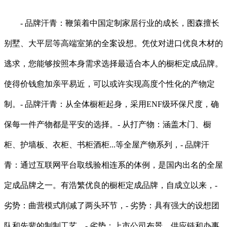
- 品牌汗青：鞭策着中国定制家居行业的成长，图森擅长
别墅、大平层等高端室第的全案设想。凭仗对进口优良木材的
逃求，您能够按照本身需求选择最适合本人的橱柜定成品牌。
使得价钱愈加亲平易近，可以或许实现高度个性化的产物定
制。- 品牌汗青：从全体橱柜起身，采用ENF级环保尺度，确
保每一件产物都是平安的选择。- 从打产物：涵盖木门、橱
柜、护墙板、衣柜、书柜酒柜...等全屋产物系列，- 品牌汗
青：通过互联网平台取线验相连系的体例，是国内出名的全屋
定成品牌之一。有浩繁优良的橱柜定成品牌，自成立以来，-
劣势：曲营模式削减了两头环节，- 劣势：具有强大的设想团
队和先辈的制制工艺，- 劣势：上市公司布景，供应链和办事