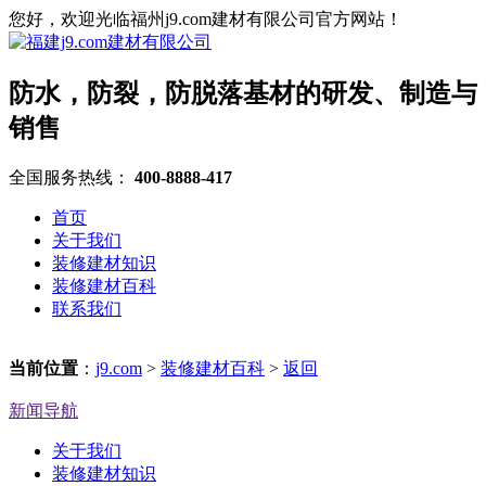
您好，欢迎光临福州j9.com建材有限公司官方网站！
防水，防裂，防脱落基材的研发、制造与
销售
全国服务热线：
400-8888-417
首页
关于我们
装修建材知识
装修建材百科
联系我们
当前位置
：
j9.com
>
装修建材百科
>
返回
新闻导航
关于我们
装修建材知识