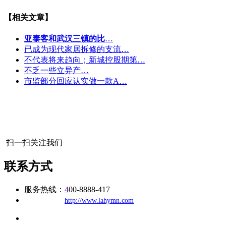
【相关文章】
亚泰客和武汉三镇的比
…
已成为现代家居拆修的支流…
不代表将来趋向；新城控股期第…
不乏一些立异产…
市监部分回应认实做一款A…
扫一扫关注我们
联系方式
服务热线：
4
00-8888-417
公司
网址：
http://www.lahymn.com
地址：福建省福州市仓山区建新镇台屿路198号华威商贸中心一