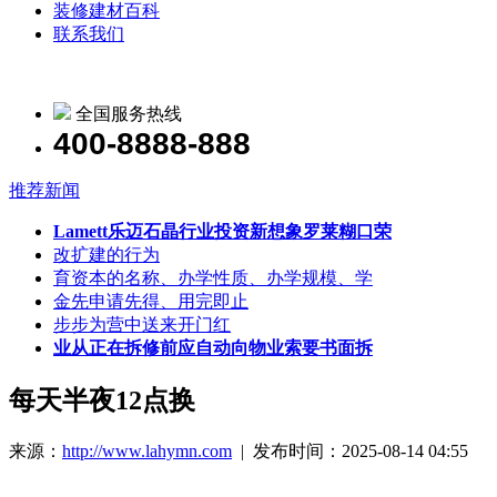
装修建材百科
联系我们
全国服务热线
400-8888-888
推荐新闻
Lamett乐迈石晶行业投资新想象罗莱糊口荣
改扩建的行为
育资本的名称、办学性质、办学规模、学
金先申请先得、用完即止
步步为营中送来开门红
业从正在拆修前应自动向物业索要书面拆
每天半夜12点换
来源：
http://www.lahymn.com
| 发布时间：2025-08-14 04:55