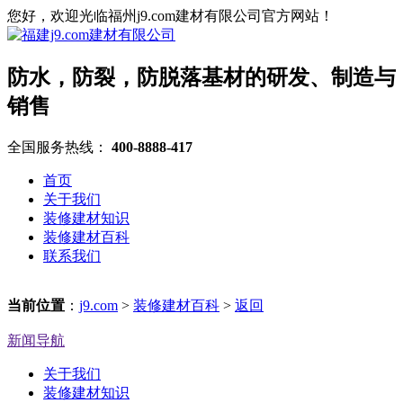
您好，欢迎光临福州j9.com建材有限公司官方网站！
防水，防裂，防脱落基材的研发、制造与
销售
全国服务热线：
400-8888-417
首页
关于我们
装修建材知识
装修建材百科
联系我们
当前位置
：
j9.com
>
装修建材百科
>
返回
新闻导航
关于我们
装修建材知识