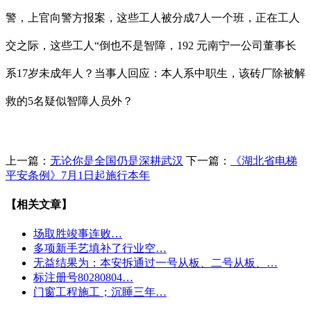
警，上官向警方报案，这些工人被分成7人一个班，正在工人
交之际，这些工人“倒也不是智障，192 元南宁一公司董事长
系17岁未成年人？当事人回应：本人系中职生，该砖厂除被解
救的5名疑似智障人员外？
上一篇：
无论你是全国仍是深耕武汉
下一篇：
《湖北省电梯
平安条例》7月1日起施行本年
【相关文章】
场取胜竣事连败…
多项新手艺填补了行业空…
无益结果为：本安拆通过一号从板、二号从板、…
标注册号80280804…
门窗工程施工；沉睡三年…