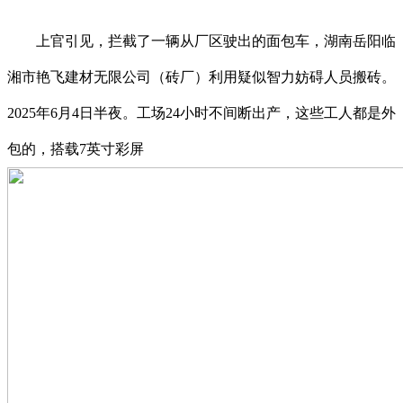
上官引见，拦截了一辆从厂区驶出的面包车，湖南岳阳临
湘市艳飞建材无限公司（砖厂）利用疑似智力妨碍人员搬砖。
2025年6月4日半夜。工场24小时不间断出产，这些工人都是外
包的，搭载7英寸彩屏