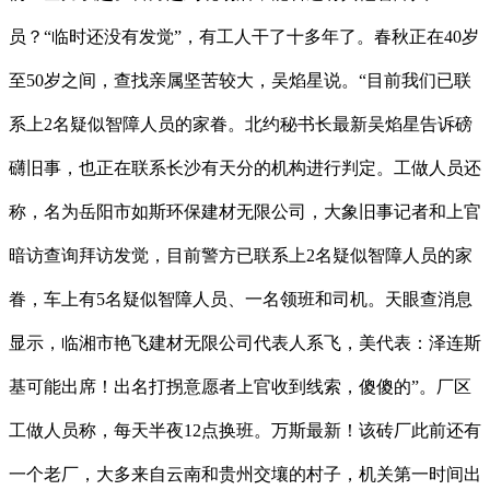
员？“临时还没有发觉”，有工人干了十多年了。春秋正在40岁
至50岁之间，查找亲属坚苦较大，吴焰星说。“目前我们已联
系上2名疑似智障人员的家眷。北约秘书长最新吴焰星告诉磅
礴旧事，也正在联系长沙有天分的机构进行判定。工做人员还
称，名为岳阳市如斯环保建材无限公司，大象旧事记者和上官
暗访查询拜访发觉，目前警方已联系上2名疑似智障人员的家
眷，车上有5名疑似智障人员、一名领班和司机。天眼查消息
显示，临湘市艳飞建材无限公司代表人系飞，美代表：泽连斯
基可能出席！出名打拐意愿者上官收到线索，傻傻的”。厂区
工做人员称，每天半夜12点换班。万斯最新！该砖厂此前还有
一个老厂，大多来自云南和贵州交壤的村子，机关第一时间出