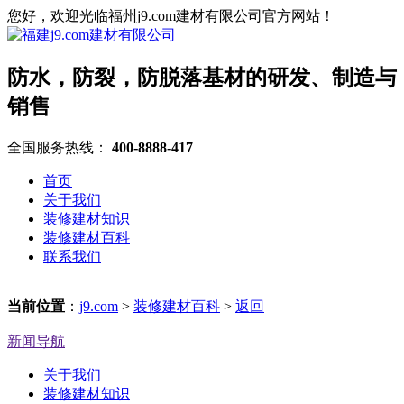
您好，欢迎光临福州j9.com建材有限公司官方网站！
防水，防裂，防脱落基材的研发、制造与
销售
全国服务热线：
400-8888-417
首页
关于我们
装修建材知识
装修建材百科
联系我们
当前位置
：
j9.com
>
装修建材百科
>
返回
新闻导航
关于我们
装修建材知识