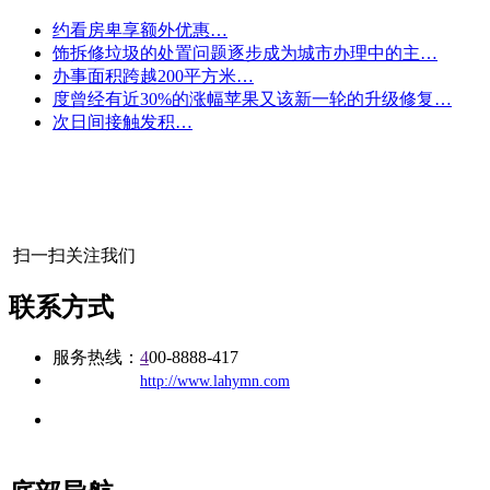
约看房卑享额外优惠…
饰拆修垃圾的处置问题逐步成为城市办理中的主…
办事面积跨越200平方米…
度曾经有近30%的涨幅苹果又该新一轮的升级修复…
次日间接触发积…
扫一扫关注我们
联系方式
服务热线：
4
00-8888-417
公司
网址：
http://www.lahymn.com
地址：福建省福州市仓山区建新镇台屿路198号华威商贸中心一
办公
期7#楼8层17商务